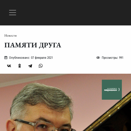
Новости
ПАМЯТИ ДРУГА
Опубликовано: 07 февраля 2021
Просмотры: 991
ГЛАВНАЯ
АФИША
ПРОГРАММЫ
НОВОСТИ
О
РЕПЕРТУАР
МУЗЫКА
ФОТО
ВИДЕО
КОНТАКТЫ
НАС