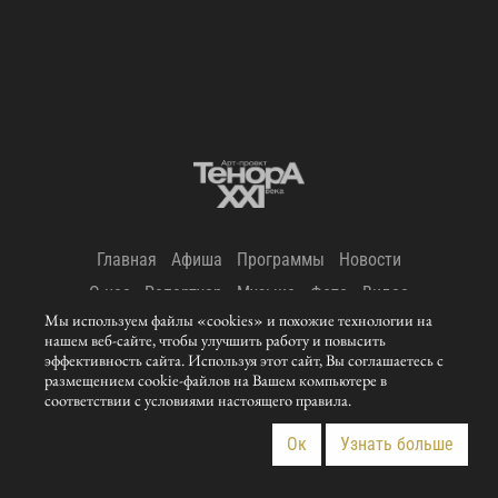
Главная
Афиша
Программы
Новости
О нас
Репертуар
Музыка
Фото
Видео
Мы используем файлы «cookies» и похожие технологии на
Контакты
нашем веб-сайте, чтобы улучшить работу и повысить
эффективность сайта. Используя этот сайт, Вы соглашаетесь с
© 2011-
Tenors21century. All rights reserved. Privacy & Cookie
размещением cookie-файлов на Вашем компьютере в
Policy.
соответствии с условиями настоящего правила.
Website by Blurex Studio.
Ок
Узнать больше