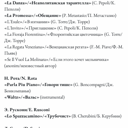
«La Danza»/«Неаполитанская тарантелла»
(C. Pepoli/К.
Пеполи)
«La Promessa»/«Обещание»
(P. Metastasio/П. Метастазио)
«L'Esule»/«В изгнании» (G. Torre/Дж. Торре)
«L'Invito»/«Приглашение» (C. Pepoli/К. Пеполи)
«La Fioraja Fiorentina»/«Флорентийская цветочница» (G. Torre/
Дж. Торре)
«La Regata Veneziana»/«Венецианская регата» (F.-M. Piave/Ф.-М.
Пьяве)
«Se Il Vuol La Molinara»/«Если этого хочет мельничиха»
(anonim/неизвестный автор)
Н. Рота/N. Rota
«Parla Piu Piano»/«Говори тише»
(G. Boncompagni/Дж.
Бонкомпаньи)
«Waltz»/«Вальс»
(instrumental)
Э. Рускони/E. Rusconi
«Lo Spazzacamino»/«Трубочист»
(B. Cherubini/Б. Керубини)