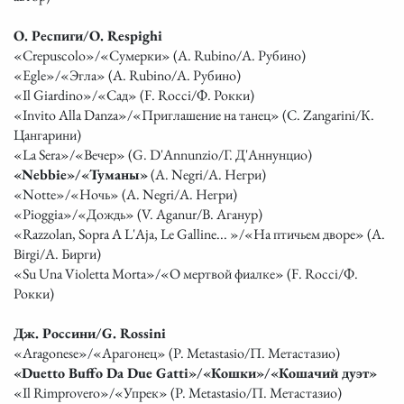
О. Респиги/O. Respighi
«Crepuscolo»/«Сумерки» (A. Rubino/А. Рубино)
«Egle»/«Эгла» (A. Rubino/А. Рубино)
«Il Giardino»/«Сад» (F. Rocci/Ф. Рокки)
«Invito Alla Danza»/«Приглашение на танец» (C. Zangarini/К.
Цангарини)
«La Sera»/«Вечер» (G. D'Annunzio/Г. Д'Аннунцио)
«Nebbie»/«Туманы»
(A. Negri/А. Негри)
«Notte»/«Ночь» (A. Negri/А. Негри)
«Pioggia»/«Дождь» (V. Aganur/В. Аганур)
«Razzolan, Sopra A L'Aja, Le Galline... »/«На птичьем дворе» (A.
Birgi/А. Бирги)
«Su Una Violetta Morta»/«О мертвой фиалке» (F. Rocci/Ф.
Рокки)
Дж. Россини/G. Rossini
«Aragonese»/«Арагонец» (P. Metastasio/П. Метастазио)
«Duetto Buffo Da Due Gatti»/«Кошки»/«Кошачий дуэт»
«Il Rimprovero»/«Упрек» (P. Metastasio/П. Метастазио)