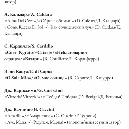
автор)
А. Кальдара/A. Caldara
«Alma Del Core»/«Образ любимый» (D. Caldara/Д. Кальдара)
«Come Raggio Di Sol»/«Как солнца ясный луч» (D. Caldara/Д.
Кальдара)
С. Кардилло/S. Cardillo
«Core' Ngrato/«Catari»/«Неблагодарное
сердце»/«Катари»
(R. Cordiferro/Р. Кордиферро)
Э. ди Капуа/E. di Capua
«O Sole Mio»/«О, мое солнце»
(R. Capurro/Р. Капурро)
Дж. Кариссими/G. Carissimi
«Vittoria! Vittoria!»/«Победа! Победа» (D. Benigni/Д. Бениньи)
Дж. Каччини/G. Caccini
«Amarilli»/«Амариллис» (G. Guarini/Г. Гуарини)
«Ave, Maria»/«Радуйся, Мария!» (anonom/неизвестный автор)