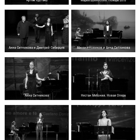
Артем Крутько
Мария Буйносова. Ноябрь 2018
Анна Ситникова и Дмитрий Сибирцев
Михаил Новиков и Анна Ситникова
Анна Ситникова
Нестан Мебония. Новая Опера