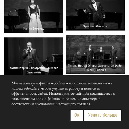
Ярослав Абаимов
Ирина Боженко
Тенора Новой Оперы. Зеркальное Фойе.
Комментарии к программе - Михаил
Funiculi, Funicula
Сегельман
Мы используем файлы «cookies» и похожие технологии на
нашем веб-сайте, чтобы улучшить работу и повысить
эффективность сайта. Используя этот сайт, Вы соглашаетесь с
размещением cookie-файлов на Вашем компьютере в
соответствии с условиями настоящего правила.
Ок
Узнать больше
FUNICULI, FUNICULA
Кристина Бикмаева и Анна Ситникова