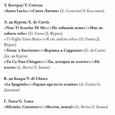
Т. Коттрау/T. Cottrau
«Santa Lucia»/«Санта Лючия»
(E. Cossovitz/Э. Коссович)
Э. ди Куртис/E. de Curtis
«Non Ti Scordar Di Me»/«Не забывай меня»/«Мне не
забыть тебя»
(D. Furno/Д. Фурно)
«Ti Voglio Tanto Bene»/«Я так люблю тебя» (D. Furno/Д.
Фурно)
«Torna 'a Surriento»/«Вернись в Сорренто»
(G. de Curtis/
Дж. ди Куртис
«Tu Ca Nun Chiagne»/«Ты, которая не плачет»/«Не
плачь»
(L. Bovio/Л. Бовио)
В. ди Кьяра/V. di Chiara
«La Spagnola»/«Гордая прелесть осанки»
(A. Genise/А.
Дженизе)
Г. Лама/G. Lama
«Silenzio, Cantatore»/«Молчи, певец!»
(L. Bovio/Л. Бовио)