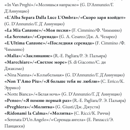
«In Van Preghi»/«Молишься напрасно» (G. D'Annunzio/Г.
Д'Аннунцио)
«L'Alba Separa Dalla Luce L'Ombra»/«Скоро заря взойдет»
(G. D'Annunzio/Г. Д' Аннунцио)
«La Mia Canzone»/«Моя песня»
(F. Cimmino/Ф. Чиммино)
«La Serenata»/«Серенада»
(G. A. Cesareo/Дж. А. Чезарео)
«L`Ultima Canzone»/«Последняя серенада»
(F. Cimmino /Ф.
Чиммино)
«Malia»/«Заклинание»
(R.-E. Pagliara/Р. Э. Пальяра)
«Marechiare»/«Светлое море»
(S. di Giacomo/С. ди
Джакомо)
«Nina Nanna»/«Колыбельная» (G. D'Annunzio/Г. Д'Аннунцио)
«Non T'Amo Piu»/«Я больше тебя не люблю»
(C. Errico/К.
Эррико)
«Notte Bianca»/«Белая ночь» (G. D'Annunzio/Г. Д' Аннунцио)
«Penso»/«Я помню первый раз»
(R.-E. Pagliara/Р. Э. Пальяра)
«Preghiera»/«Молитва»
(G. Giusti/Дж. Джусти)
«Ridonami la Calma»/«Молитва»
(C. Ricci/К. Риччи)
«Serenata D'Un Angelo»/«Серенада ангела» (E. Panzacci/Э.
Панцакки)