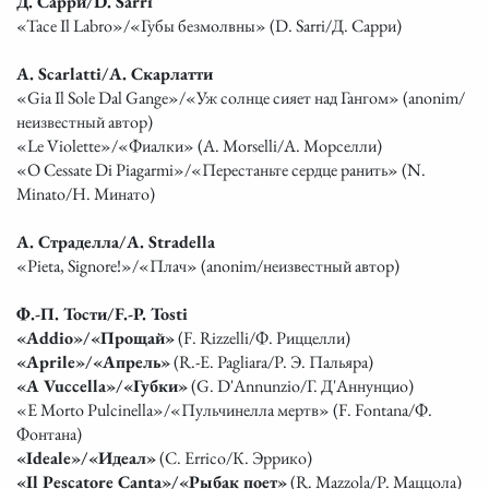
Д. Сарри/D. Sarri
«Tace Il Labro»/«Губы безмолвны» (D. Sarri/Д. Сарри)
A. Scarlatti/А. Скарлатти
«Gia Il Sole Dal Gange»/«Уж солнце сияет над Гангом» (anonim/
неизвестный автор)
«Le Violette»/«Фиалки» (A. Morselli/А. Морселли)
«O Cessate Di Piagarmi»/«Перестаньте сердце ранить» (N.
Minato/Н. Минато)
А. Страделла/A. Stradella
«Pieta, Signore!»/«Плач» (anonim/неизвестный автор)
Ф.-П. Тости/F.-P. Tosti
«Addio»/«Прощай»
(F. Rizzelli/Ф. Риццелли)
«Aprile»/«Апрель»
(R.-E. Pagliara/Р. Э. Пальяра)
«A Vuccella»/«Губки»
(G. D'Annunzio/Г. Д'Аннунцио)
«E Morto Pulcinella»/«Пульчинелла мертв» (F. Fontana/Ф.
Фонтана)
«Ideale»/«Идеал»
(C. Errico/К. Эррико)
«Il Pescatore Canta»/«Рыбак поет»
(R. Mazzola/Р. Маццола)