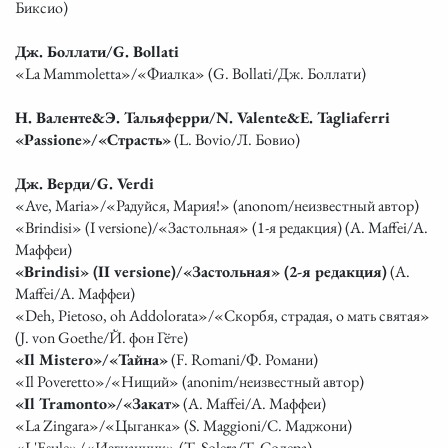
Биксио)
Дж. Боллати/G. Bollati
«La Mammoletta»/«Фиалка» (G. Bollati/Дж. Боллати)
Н. Валенте&Э. Тальяферри/N. Valente&E. Tagliaferri
«Passione»/«Страсть»
(L. Bovio/Л. Бовио)
Дж. Верди/G. Verdi
«Ave, Maria»/«Радуйся, Мария!» (anonom/неизвестный автор)
«Brindisi» (I versione)/«Застольная» (1-я редакция) (A. Maffei/А.
Маффеи)
«Brindisi» (II versione)/«Застольная» (2-я редакция)
(A.
Maffei/А. Маффеи)
«Deh, Pietoso, oh Addolorata»/«Скорбя, страдая, о мать святая»
(J. von Goethe/Й. фон Гёте)
«Il Mistero»/«Тайна»
(F. Romani/Ф. Романи)
«Il Poveretto»/«Нищий» (anonim/неизвестный автор)
«Il Tramonto»/«Закат»
(A. Maffei/А. Маффеи)
«La Zingara»/«Цыганка» (S. Maggioni/С. Маджони)
«L'Esule»/«Изгнанник» (T. Solera/Т. Солера)