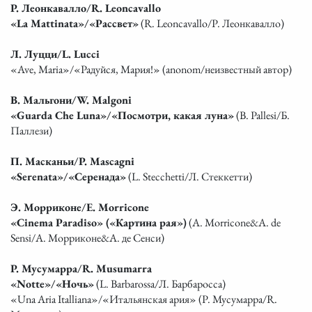
Р. Леонкавалло/R. Leoncavallo
«La Mattinata»/«Рассвет»
(R. Leoncavallo/Р. Леонкавалло)
Л. Луцци/L. Lucci
«Ave, Maria»/«Радуйся, Мария!» (anonom/неизвестный автор)
В. Мальгони/W. Malgoni
«Guarda Che Luna»/«Посмотри, какая луна»
(B. Pallesi/Б.
Паллези)
П. Масканьи/P. Mascagni
«Serenata»/«Серенада»
(L. Stecchetti/Л. Стеккетти)
Э. Морриконе/E. Morricone
«Cinema Paradiso» («Картина рая»)
(A. Morricone&A. de
Sensi/А. Морриконе&А. де Сенси)
Р. Мусумарра/R. Musumarra
«Notte»/«Ночь»
(L. Barbarossa/Л. Барбаросса)
«Una Aria Italliana»/«Итальянская ария» (Р. Мусумарра/R.