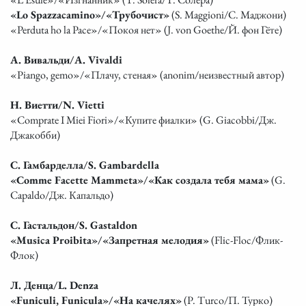
«Lo Spazzacamino»/«Трубочист»
(S. Maggioni/С. Маджони)
«Perduta ho la Pace»/«Покоя нет» (J. von Goethe/Й. фон Гёте)
А. Вивальди/A. Vivaldi
«Piango, gemo»/«Плачу, стеная» (anonim/неизвестный автор)
Н. Виетти/N. Vietti
«Comprate I Miei Fiori»/«Купите фиалки» (G. Giacobbi/Дж.
Джакобби)
С. Гамбарделла/S. Gambardella
«Comme Facette Mammeta»/«Как создала тебя мама»
(G.
Capaldo/Дж. Капальдо)
С. Гастальдон/S. Gastaldon
«Musica Proibita»/«Запретная мелодия»
(Flic-Floc/Флик-
Флок)
Л. Денца/L. Denza
«Funiculi, Funicula»/«На качелях»
(P. Turco/П. Турко)