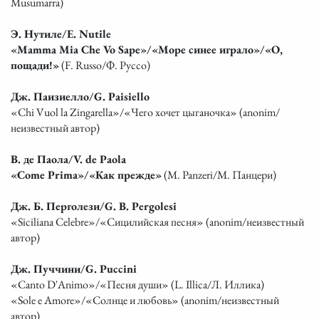
Musumarra)
Э. Нутиле/E. Nutile
«Mamma Mia Che Vo Sape»/«Море синее играло»/«О,
пощади!»
(F. Russo/Ф. Руссо)
Дж. Паизиелло/G. Paisiello
«Chi Vuol la Zingarella»/«Чего хочет цыганочка» (anonim/
неизвестный автор)
В. де Паола/V. de Paola
«Come Prima»/«Как прежде»
(M. Panzeri/М. Панцери)
Дж. Б. Перголези/G. B. Pergolesi
«Siciliana Celebre»/«Сицилийская песня» (anonim/неизвестный
автор)
Дж. Пуччини/G. Puccini
«Canto D'Animo»/«Песня души» (L. Illica/Л. Иллика)
«Sole e Amore»/«Солнце и любовь» (anonim/неизвестный
автор)