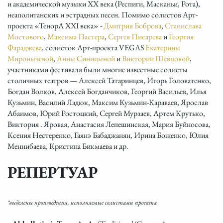
и академической музыки XX века (Респиги, Масканьи, Рота),
неаполитанских и эстрадных песен. Помимо солистов Арт-
проекта «ТенорА XXI века» -
Дмитрия Боброва
,
Станислава
Мостового
,
Максима Пастера
,
Сергея Писарева
и
Георгия
Фараджева
, солисток Арт-проекта VEGAS
Екатерины
Миронычевой
,
Анны Синицыной
и
Виктории Шевцовой
,
участниками фестиваля были многие известные солисты
столичных театров — Алексей Татаринцев, Игорь Головатенко,
Богдан Волков, Алексей Богданчиков, Георгий Васильев, Илья
Кузьмин, Василий Ладюк, Максим Кузьмин-Караваев, Ярослав
Абаимов, Юрий Ростоцкий, Сергей Мурзаев, Артем Крутько,
Виктория . Яровая, Анастасия Лепешинская, Мария Буйносова,
Ксения Нестеренко, Гаянэ Бабаджанян, Ирина Боженко, Юлия
Меннибаева, Кристина Бикмаева и др.
РЕПЕРТУАР
*выделены произведения, исполняемые солистами проекта