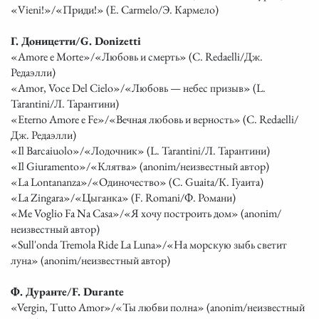
«Vieni!»/«Приди!» (E. Carmelo/Э. Кармело)
Г. Доницетти/G. Donizetti
«Amore e Morte»/«Любовь и смерть» (C. Redaelli/Дж.
Редаэлли)
«Amor, Voce Del Cielo»/«Любовь — небес призыв» (L.
Tarantini/Л. Тарантини)
«Eterno Amore e Fe»/«Вечная любовь и верность» (C. Redaelli/
Дж. Редаэлли)
«Il Barcaiuolo»/«Лодочник» (L. Tarantini/Л. Тарантини)
«Il Giuramento»/«Клятва» (anonim/неизвестный автор)
«La Lontananza»/«Одиночество» (C. Guaita/К. Гуаита)
«La Zingara»/«Цыганка» (F. Romani/Ф. Романи)
«Me Voglio Fa Na Casa»/«Я хочу построить дом» (anonim/
неизвестный автор)
«Sull'onda Tremola Ride La Luna»/«На морскую зыбь светит
луна» (anonim/неизвестный автор)
Ф. Дуранте/F. Durante
«Vergin, Tutto Amor»/«Ты любви полна» (anonim/неизвестный