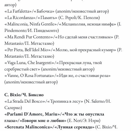
автор)
«La Farfaletta»/«Бабочка» (anonim/неизвестный автор)
«La Ricordanza»/«Память» (C. Pepoli/К. Пеполи)
«Malinconia, Ninfa Gentile»/«Меланхолия, нежная нимфа» (I.
Pindemonte/И. Пиндемонте)
«Ma Rendi Pur Contento»/«Но сделай меня счастливым» (P.
Metastasio/П. Метастазио)
«Per Pieta, Bell'Idol Mio»/«Молю, мой прекрасный кумир» (P.
Metastasio/П. Метастазио)
«Vaga Luna, Che Inargenti»/«Прекрасная луна, твой
серебристый свет» (anonim/неизвестный автор)
«Vanne, O Rosa Fortunata»/«Иди же, о счастливая роза»
(anonim/неизвестный автор)
C. Bixio/Ч. Биксио
«La Strada Del Bosco»/«Тропинка в лесу» (N. Salerno/Н.
Салерно)
ГЛАВНАЯ
АФИША
ПРОГРАММЫ
НОВОСТИ
О
РЕПЕРТУАР
МУЗЫКА
ФОТО
ВИДЕО
КОНТАКТЫ
«Parlami D'Amore, Mariu»/«Что ж ты опустила
НАС
глаза»/«Говори мне о любви»
(E. Neri/Э. Нэри)
«Serenata Malinconica»/«Лунная серенада»
(C. Bixio/Ч.