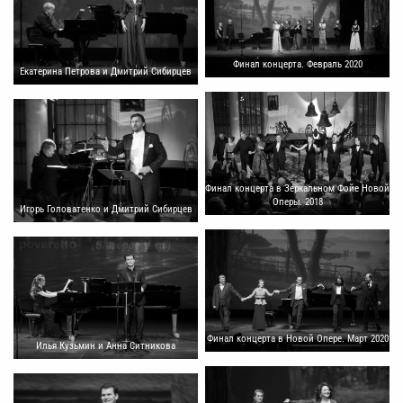
Финал концерта. Февраль 2020
Екатерина Петрова и Дмитрий Сибирцев
Финал концерта в Зеркальном Фойе Новой
Оперы. 2018
Игорь Головатенко и Дмитрий Сибирцев
Финал концерта в Новой Опере. Март 2020
Илья Кузьмин и Анна Ситникова