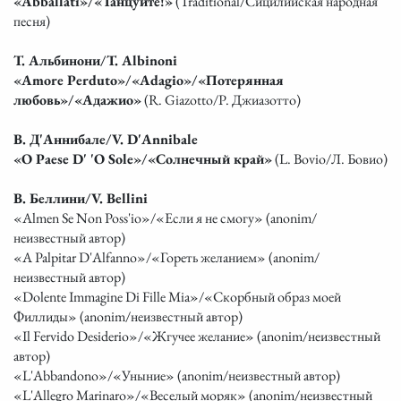
«Abballati»/«Танцуйте!»
(Traditional/Сицилийская народная
песня)
Т. Альбинони/T. Albinoni
«Amore Perduto»/«Adagio»/«Потерянная
любовь»/«Адажио»
(R. Giazotto/Р. Джиазотто)
В. Д'Аннибале/V. D'Annibale
«O Paese D' 'O Sole»/«Солнечный край»
(L. Bovio/Л. Бовио)
В. Беллини/V. Bellini
«Almen Se Non Poss'io»/«Если я не смогу» (anonim/
неизвестный автор)
«A Palpitar D'Alfanno»/«Гореть желанием» (anonim/
неизвестный автор)
«Dolente Immagine Di Fille Mia»/«Скорбный образ моей
Филлиды» (anonim/неизвестный автор)
«Il Fervido Desiderio»/«Жгучее желание» (anonim/неизвестный
автор)
«L'Abbandono»/«Уныние» (anonim/неизвестный автор)
«L'Allegro Marinaro»/«Веселый моряк» (anonim/неизвестный