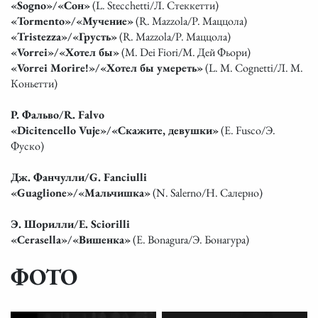
«Sogno»/«Сон»
(L. Stecchetti/Л. Стеккетти)
«Tormento»/«Мучение»
(R. Mazzola/Р. Маццола)
«Tristezza»/«Грусть»
(R. Mazzola/Р. Маццола)
«Vorrei»/«Хотел бы»
(M. Dei Fiori/М. Дей Фьори)
«Vorrei Morire!»/«Хотел бы умереть»
(L. M. Cognetti/Л. М.
Коньетти)
Р. Фальво/R. Falvo
«Dicitencello Vuje»/«Скажите, девушки»
(E. Fusco/Э.
Фуско)
Дж. Фанчулли/G. Fanciulli
«Guaglione»/«Мальчишка»
(N. Salerno/Н. Салерно)
Э. Шорилли/E. Sciorilli
«Cerasella»/«Вишенка»
(E. Bonagura/Э. Бонагура)
ФОТО