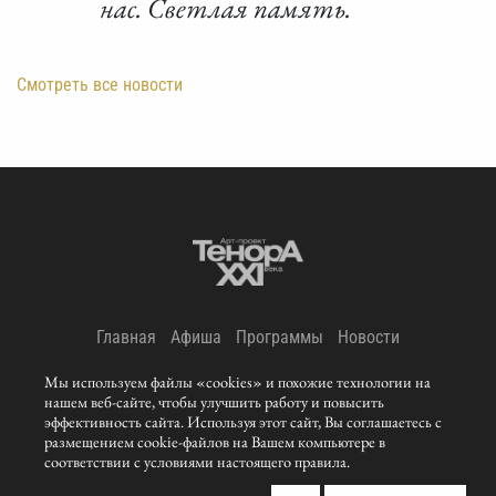
нас. Светлая память.
Смотреть все новости
Главная
Афиша
Программы
Новости
О нас
Репертуар
Музыка
Фото
Видео
Мы используем файлы «cookies» и похожие технологии на
нашем веб-сайте, чтобы улучшить работу и повысить
Контакты
эффективность сайта. Используя этот сайт, Вы соглашаетесь с
размещением cookie-файлов на Вашем компьютере в
© 2011-
Tenors21century. All rights reserved. Privacy & Cookie
соответствии с условиями настоящего правила.
Policy.
Website by Blurex Studio.